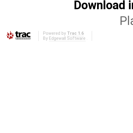
Download i
Pl
Powered by
Trac 1.6
By
Edgewall Software
.