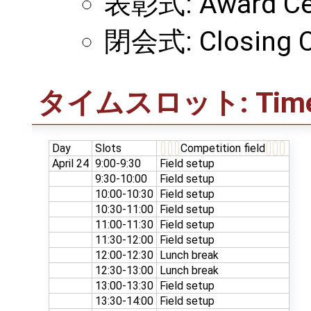
表彰式: Award C
閉会式: Closing 
タイムスロット: Time 
Day
Slots
Competition field
April 24
9:00-9:30
Field setup
9:30-10:00
Field setup
10:00-10:30
Field setup
10:30-11:00
Field setup
11:00-11:30
Field setup
11:30-12:00
Field setup
12:00-12:30
Lunch break
12:30-13:00
Lunch break
13:00-13:30
Field setup
13:30-14:00
Field setup