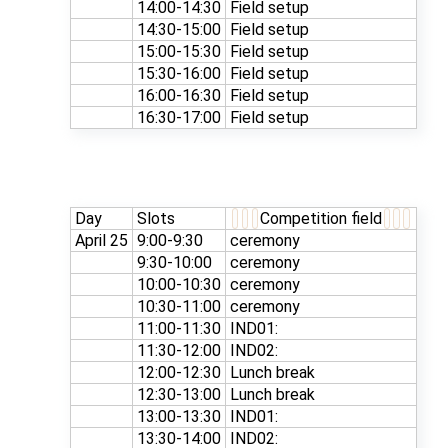
14:00-14:30
Field setup
14:30-15:00
Field setup
15:00-15:30
Field setup
15:30-16:00
Field setup
16:00-16:30
Field setup
16:30-17:00
Field setup
Day
Slots
Competition field
April 25
9:00-9:30
ceremony
9:30-10:00
ceremony
10:00-10:30
ceremony
10:30-11:00
ceremony
11:00-11:30
IND01:
11:30-12:00
IND02:
12:00-12:30
Lunch break
12:30-13:00
Lunch break
13:00-13:30
IND01:
13:30-14:00
IND02: