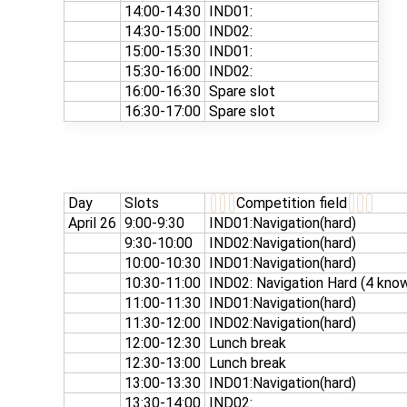
14:00-14:30
IND01:
14:30-15:00
IND02:
15:00-15:30
IND01:
15:30-16:00
IND02:
16:00-16:30
Spare slot
16:30-17:00
Spare slot
Day
Slots
Competition field
April 26
9:00-9:30
IND01:Navigation(hard)
9:30-10:00
IND02:Navigation(hard)
10:00-10:30
IND01:Navigation(hard)
10:30-11:00
IND02: Navigation Hard (4 kno
11:00-11:30
IND01:Navigation(hard)
11:30-12:00
IND02:Navigation(hard)
12:00-12:30
Lunch break
12:30-13:00
Lunch break
13:00-13:30
IND01:Navigation(hard)
13:30-14:00
IND02: