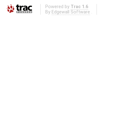
Powered by
Trac 1.6
By
Edgewall Software
.