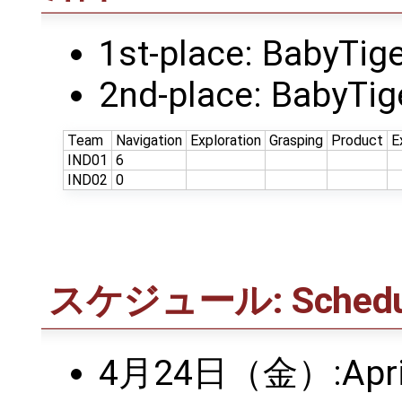
1st-place: BabyTig
2nd-place: BabyTi
Team
Navigation
Exploration
Grasping
Product
E
IND01
6
IND02
0
スケジュール: Schedu
4月24日（金）:April 