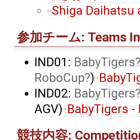
Shiga Daihatsu 
参加チーム: Teams Inf
IND01:
BabyTigers
RoboCup
)
BabyTig
IND02:
BabyTigers
AGV)
BabyTigers -
競技内容: Competitio