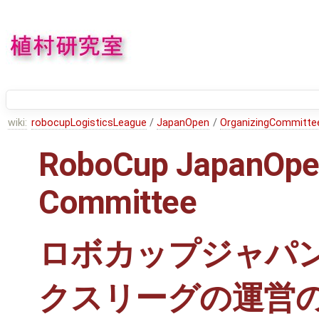
wiki:
robocupLogisticsLeague
/
JapanOpen
/
OrganizingCommitte
RoboCup JapanOpen
Committee
ロボカップジャパ
クスリーグの運営